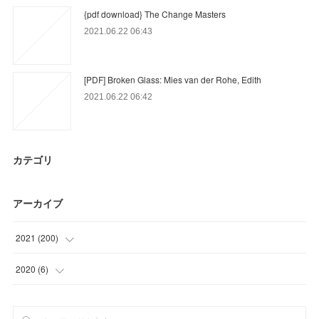
{pdf download} The Change Masters
2021.06.22 06:43
[PDF] Broken Glass: Mies van der Rohe, Edith
2021.06.22 06:42
カテゴリ
アーカイブ
2021
(
200
)
(
56
)
2020
(
6
)
(
49
)
(
6
)