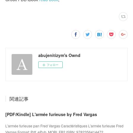
abujenitizym's Ownd
フォロー
関連記事
[PDF/Kindle] L'armée furieuse by Fred Vargas
L'armée furieuse pan Fred Vargas Caractéristiques L'armée furieuse Fred
Vargas Format: Pdf, ePub, MOBI, FB2 ISBN: 9782356414472 ...