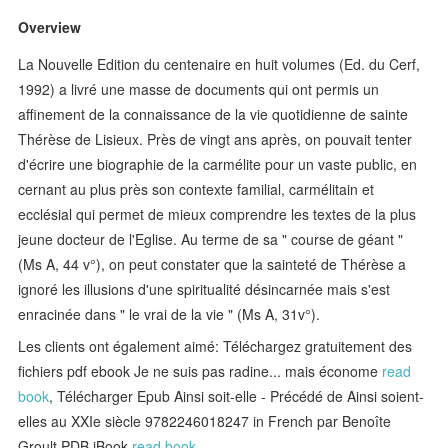
Overview
La Nouvelle Edition du centenaire en huit volumes (Ed. du Cerf,
1992) a livré une masse de documents qui ont permis un
affinement de la connaissance de la vie quotidienne de sainte
Thérèse de Lisieux. Près de vingt ans après, on pouvait tenter
d'écrire une biographie de la carmélite pour un vaste public, en
cernant au plus près son contexte familial, carmélitain et
ecclésial qui permet de mieux comprendre les textes de la plus
jeune docteur de l'Eglise. Au terme de sa " course de géant "
(Ms A, 44 v°), on peut constater que la sainteté de Thérèse a
ignoré les illusions d'une spiritualité désincarnée mais s'est
enracinée dans " le vrai de la vie " (Ms A, 31v°).
Les clients ont également aimé: Téléchargez gratuitement des
fichiers pdf ebook Je ne suis pas radine... mais économe
read
book
, Télécharger Epub Ainsi soit-elle - Précédé de Ainsi soient-
elles au XXIe siècle 9782246018247 in French par Benoîte
Groult PDB iBook
read book
,